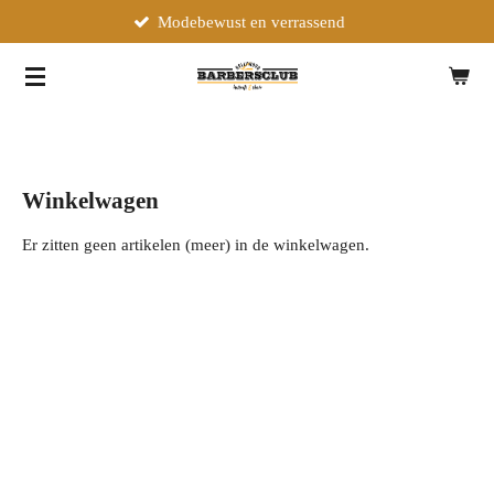
Modebewust en verrassend
Ga
direct
naar
de
hoofdinhoud
Winkelwagen
Er zitten geen artikelen (meer) in de winkelwagen.