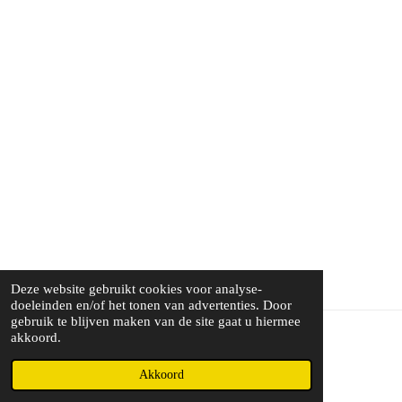
Deze website gebruikt cookies voor analyse-
doeleinden en/of het tonen van advertenties. Door
gebruik te blijven maken van de site gaat u hiermee
akkoord.
© 2026 Hollywoodbarbersclub
Akkoord